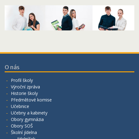
O nás
Profil školy
Výroční zpráva
Historie školy
Předmětové komise
Učebnice
Učebny a kabinety
Obory gymnázia
Obory SOŠ
Školní jídelna
Jídelníček