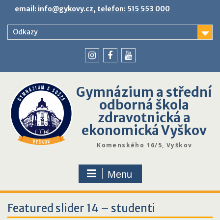
Skip
email: info@gykovy.cz, telefon: 515 553 000
to
content
Odkazy
youtube
instagram
facebook
Gymnázium a střední
odborná škola
zdravotnická a
ekonomická Vyškov
Komenského 16/5, Vyškov
Menu
Featured slider 14 – studenti