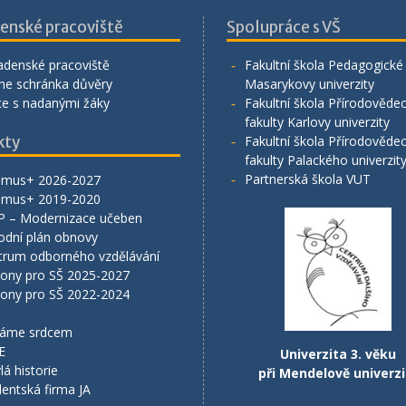
enské pracoviště
Spolupráce s VŠ
adenské pracoviště
Fakultní škola Pedagogické 
ne schránka důvěry
Masarykovy univerzity
ce s nadanými žáky
Fakultní škola Přírodověde
fakulty Karlovy univerzity
kty
Fakultní škola Přírodověde
fakulty Palackého univerzit
Partnerská škola VUT
smus+ 2026-2027
smus+ 2019-2020
P – Modernizace učeben
odní plán obnovy
trum odborného vzdělávání
lony pro SŠ 2025-2027
lony pro SŠ 2022-2024
áme srdcem
E
Univerzita 3. věku
lá historie
při Mendelově univerzi
entská firma JA