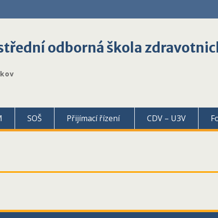
třední odborná škola zdravotnic
škov
M
SOŠ
Přijímací řízení
CDV – U3V
F