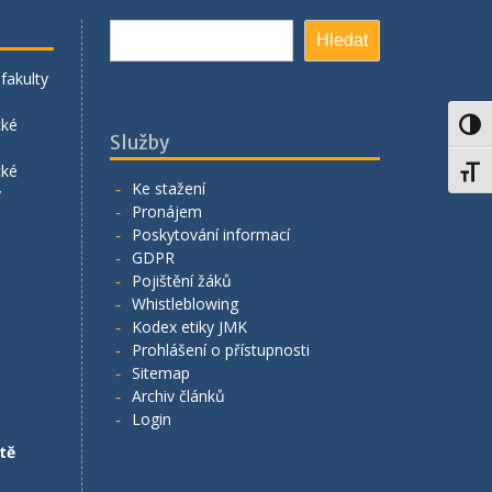
Hledat
Hledat
fakulty
cké
Toggl
Služby
cké
Toggl
Ke stažení
y
Pronájem
Poskytování informací
GDPR
Pojištění žáků
Whistleblowing
Kodex etiky JMK
Prohlášení o přístupnosti
Sitemap
Archiv článků
Login
tě