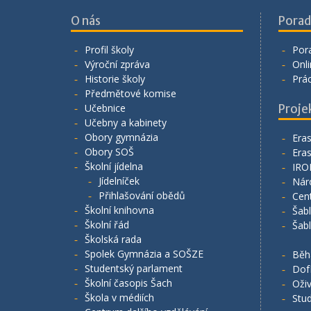
O nás
Porad
Profil školy
Por
Výroční zpráva
Onli
Historie školy
Prá
Předmětové komise
Učebnice
Proje
Učebny a kabinety
Obory gymnázia
Era
Obory SOŠ
Era
Školní jídelna
IRO
Jídelníček
Nár
Přihlašování obědů
Cen
Školní knihovna
Šab
Školní řád
Šab
Školská rada
Spolek Gymnázia a SOŠZE
Běh
Studentský parlament
Dof
Školní časopis Šach
Oživ
Škola v médiích
Stud