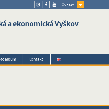
Odkazy
youtube
instagram
facebook
ká a ekonomická Vyškov
otoalbum
Kontakt