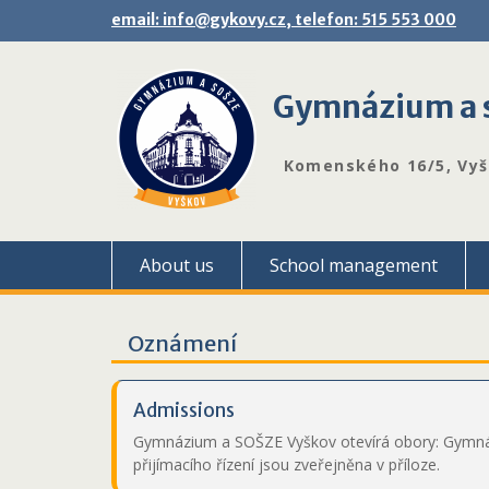
Skip
email: info@gykovy.cz, telefon: 515 553 000
to
content
Gymnázium a s
Komenského 16/5, Vy
About us
School management
Oznámení
Admissions
Gymnázium a SOŠZE Vyškov otevírá obory: Gymnáz
přijímacího řízení jsou zveřejněna v příloze.