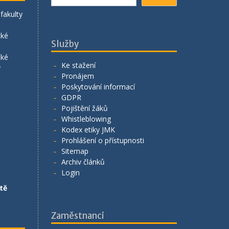
fakulty
cké
Služby
cké
Ke stažení
y
Pronájem
Poskytování informací
GDPR
Pojištění žáků
Whistleblowing
Kodex etiky JMK
Prohlášení o přístupnosti
Sitemap
Archiv článků
Login
tě
Zaměstnanci