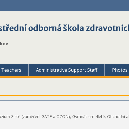
třední odborná škola zdravotnic
škov
Teachers
Administrative Support Staff
Photos
ium 8leté (zaměření GATE a OZON), Gymnázium 4leté, Obchodní akad