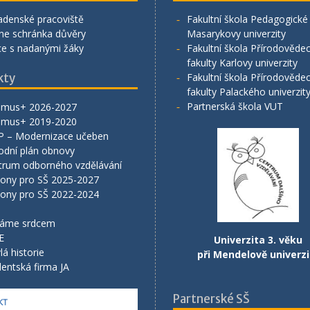
adenské pracoviště
Fakultní škola Pedagogické 
ne schránka důvěry
Masarykovy univerzity
ce s nadanými žáky
Fakultní škola Přírodověde
fakulty Karlovy univerzity
kty
Fakultní škola Přírodověde
fakulty Palackého univerzit
Partnerská škola VUT
smus+ 2026-2027
smus+ 2019-2020
P – Modernizace učeben
odní plán obnovy
trum odborného vzdělávání
lony pro SŠ 2025-2027
lony pro SŠ 2022-2024
áme srdcem
E
Univerzita 3. věku
lá historie
při Mendelově univerzi
entská firma JA
Partnerské SŠ