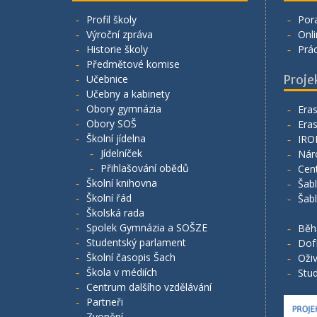
Profil školy
Por
Výroční zpráva
Onli
Historie školy
Prá
Předmětové komise
Učebnice
Proje
Učebny a kabinety
Obory gymnázia
Era
Obory SOŠ
Era
Školní jídelna
IRO
Jídelníček
Nár
Přihlašování obědů
Cen
Školní knihovna
Šab
Školní řád
Šab
Školská rada
Spolek Gymnázia a SOŠZE
Běh
Studentský parlament
Dof
Školní časopis Šach
Oživ
Škola v médiích
Stud
Centrum dalšího vzdělávání
Partneři
Zvonění