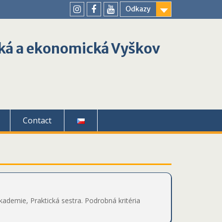
Odkazy
youtube
instagram
facebook
ká a ekonomická Vyškov
Contact
emie, Praktická sestra. Podrobná kritéria