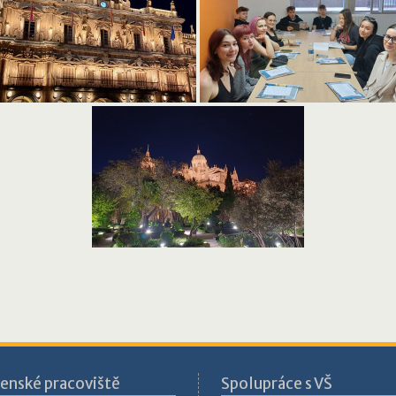
enské pracoviště
Spolupráce s VŠ