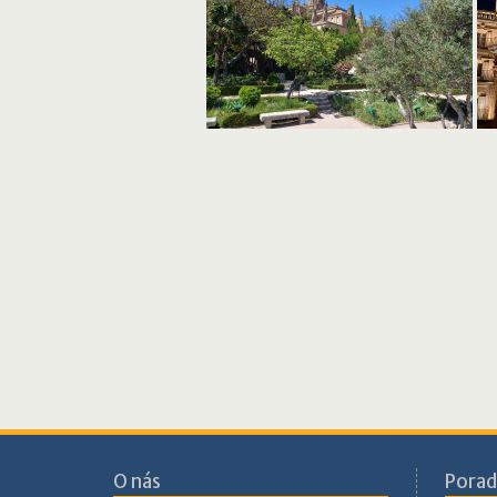
O nás
Porad