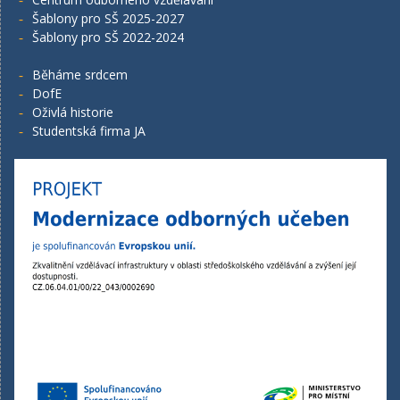
Šablony pro SŠ 2025-2027
Šablony pro SŠ 2022-2024
Běháme srdcem
DofE
Oživlá historie
Studentská firma JA