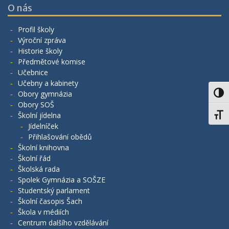
O nás
Profil školy
Výroční zpráva
Historie školy
Předmětové komise
Učebnice
Učebny a kabinety
Obory gymnázia
Toggl
Obory SOŠ
Školní jídelna
Toggl
Jídelníček
Přihlašování obědů
Školní knihovna
Školní řád
Školská rada
Spolek Gymnázia a SOŠZE
Studentský parlament
Školní časopis Šach
Škola v médiích
Centrum dalšího vzdělávání