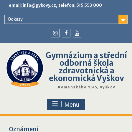
Skip
email: info@gykovy.cz, telefon: 515 553 000
to
content
Odkazy
youtube
instagram
facebook
Gymnázium a střední
odborná škola
zdravotnická a
ekonomická Vyškov
Komenského 16/5, Vyškov
Menu
Oznámení