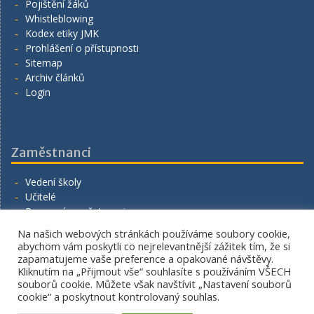
Pojištění žáků
Whistleblowing
Kodex etiky JMK
Prohlášení o přístupnosti
Sitemap
Archiv článků
Login
Zaměstnanci
Vedení školy
Učitelé
Provozní zaměstnanci
Volná místa
Na našich webových stránkách používáme soubory cookie,
Napište nám
abychom vám poskytli co nejrelevantnější zážitek tím, že si
zapamatujeme vaše preference a opakované návštěvy.
Kliknutím na „Přijmout vše“ souhlasíte s používáním VŠECH
souborů cookie. Můžete však navštívit „Nastavení souborů
cookie“ a poskytnout kontrolovaný souhlas.
Copyright. All rights reserved.