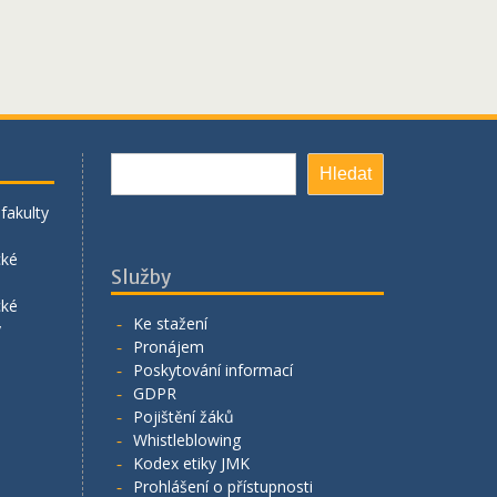
Search
Hledat
fakulty
cké
Služby
cké
Ke stažení
y
Pronájem
Poskytování informací
GDPR
Pojištění žáků
Whistleblowing
Kodex etiky JMK
Prohlášení o přístupnosti