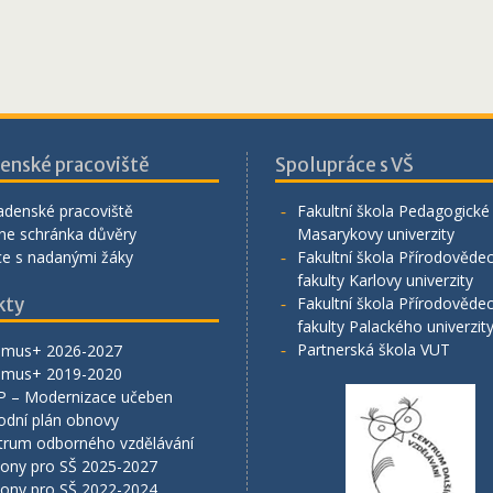
enské pracoviště
Spolupráce s VŠ
adenské pracoviště
Fakultní škola Pedagogické 
ne schránka důvěry
Masarykovy univerzity
ce s nadanými žáky
Fakultní škola Přírodověde
fakulty Karlovy univerzity
kty
Fakultní škola Přírodověde
fakulty Palackého univerzit
Partnerská škola VUT
smus+ 2026-2027
smus+ 2019-2020
P – Modernizace učeben
odní plán obnovy
trum odborného vzdělávání
lony pro SŠ 2025-2027
lony pro SŠ 2022-2024