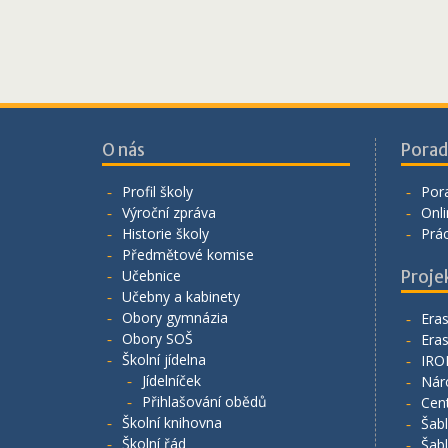
O nás
Porad
Profil školy
Por
Výroční zpráva
Onli
Historie školy
Prá
Předmětové komise
Učebnice
Proje
Učebny a kabinety
Obory gymnázia
Era
Obory SOŠ
Era
Školní jídelna
IRO
Jídelníček
Nár
Přihlašování obědů
Cen
Školní knihovna
Šab
Školní řád
Šab