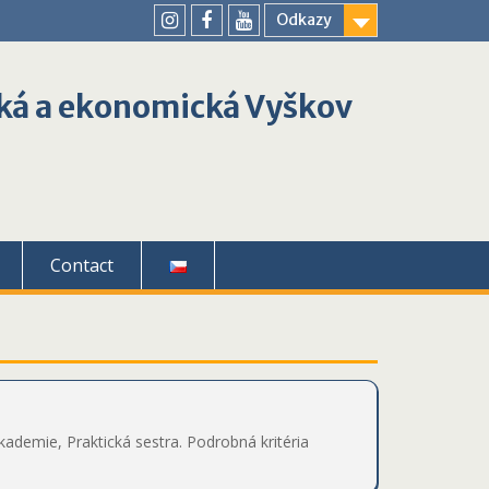
Odkazy
youtube
instagram
facebook
ká a ekonomická Vyškov
Contact
emie, Praktická sestra. Podrobná kritéria