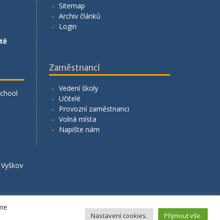
Sitemap
Archiv článků
Login
tě
Zaměstnanci
Vedení školy
School
Učitelé
Provozní zaměstnanci
Volná místa
Napište nám
á Vyškov
eme
Nastavení cookies.
Přijmout vše.