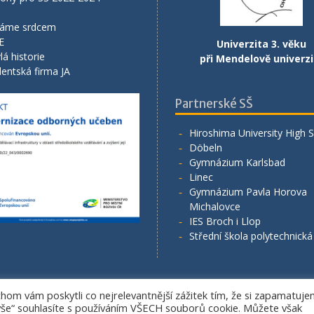
áme srdcem
E
Univerzita 3. věku
lá historie
při Mendelově univerzi
entská firma JA
Partnerské SŠ
Hiroshima University High 
Döbeln
Gymnázium Karlsbad
Linec
Gymnázium Pavla Horova
Michalovce
IES Broch i Llop
Střední škola polytechnick
om vám poskytli co nejrelevantnější zážitek tím, že si zapamatuj
Copyright. All rights reserved.
 vše“ souhlasíte s používáním VŠECH souborů cookie. Můžete však