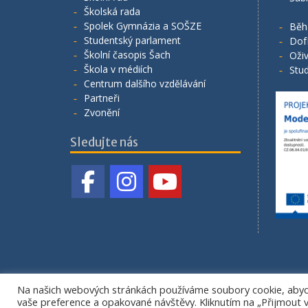
Školská rada
Spolek Gymnázia a SOŠZE
Běh
Studentský parlament
Dof
Školní časopis Šach
Oživ
Škola v médiích
Stud
Centrum dalšího vzdělávání
Partneři
Zvonění
Sledujte nás
Na našich webových stránkách používáme soubory cookie, abych
vaše preference a opakované návštěvy. Kliknutím na „Přijmout