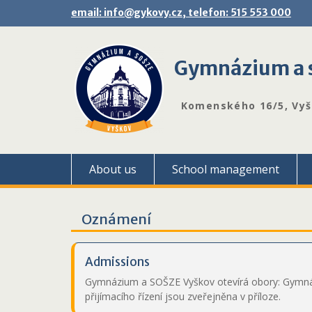
Skip
email: info@gykovy.cz, telefon: 515 553 000
to
content
Gymnázium a s
Komenského 16/5, Vy
About us
School management
Oznámení
Admissions
Gymnázium a SOŠZE Vyškov otevírá obory: Gymnáz
přijímacího řízení jsou zveřejněna v příloze.