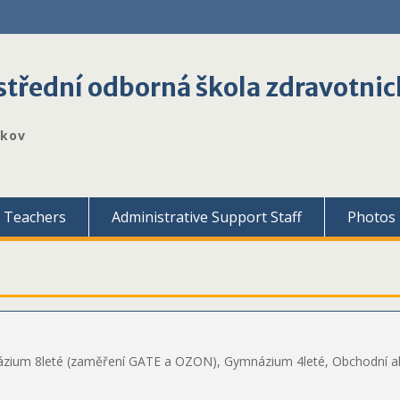
třední odborná škola zdravotnic
škov
Teachers
Administrative Support Staff
Photos
ium 8leté (zaměření GATE a OZON), Gymnázium 4leté, Obchodní akad