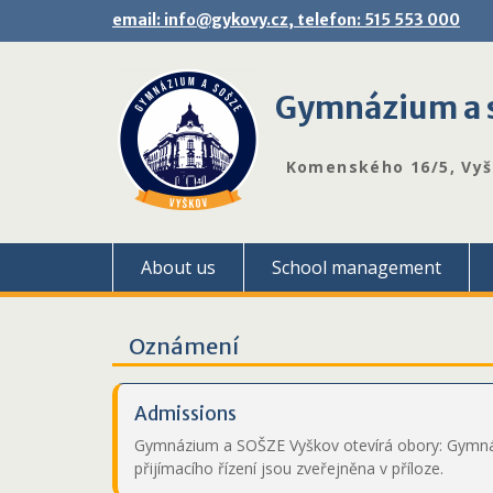
Skip
email: info@gykovy.cz, telefon: 515 553 000
to
content
Gymnázium a s
Komenského 16/5, Vy
About us
School management
Oznámení
Admissions
Gymnázium a SOŠZE Vyškov otevírá obory: Gymnáz
přijímacího řízení jsou zveřejněna v příloze.