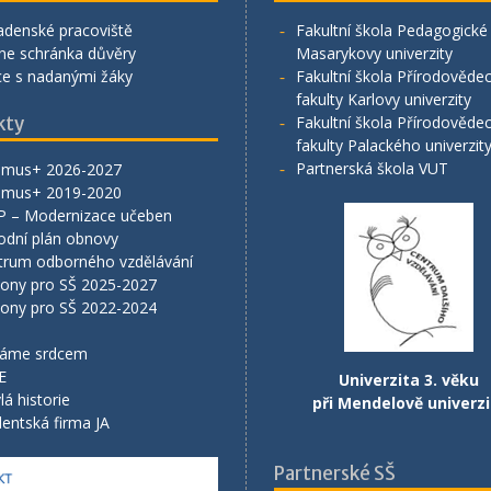
adenské pracoviště
Fakultní škola Pedagogické 
ne schránka důvěry
Masarykovy univerzity
ce s nadanými žáky
Fakultní škola Přírodověde
fakulty Karlovy univerzity
kty
Fakultní škola Přírodověde
fakulty Palackého univerzit
Partnerská škola VUT
smus+ 2026-2027
smus+ 2019-2020
P – Modernizace učeben
odní plán obnovy
trum odborného vzdělávání
lony pro SŠ 2025-2027
lony pro SŠ 2022-2024
áme srdcem
E
Univerzita 3. věku
lá historie
při Mendelově univerzi
entská firma JA
Partnerské SŠ