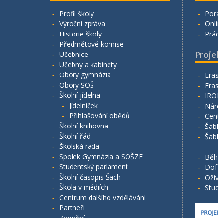
Profil školy
Por
Výroční zpráva
Onli
Historie školy
Prá
Předmětové komise
Učebnice
Proje
Učebny a kabinety
Obory gymnázia
Era
Obory SOŠ
Era
Školní jídelna
IRO
Jídelníček
Nár
Přihlašování obědů
Cen
Školní knihovna
Šab
Školní řád
Šab
Školská rada
Spolek Gymnázia a SOŠZE
Běh
Studentský parlament
Dof
Školní časopis Šach
Oživ
Škola v médiích
Stud
Centrum dalšího vzdělávání
Partneři
Zvonění