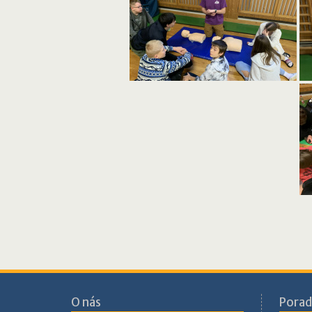
O nás
Porad