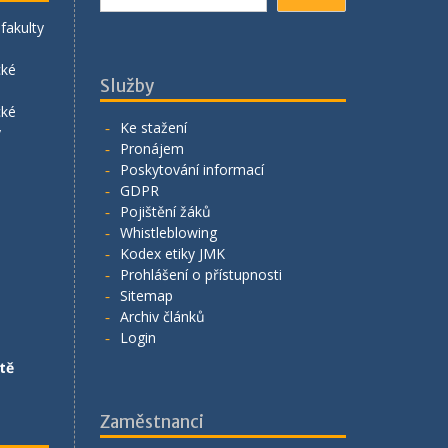
fakulty
cké
Služby
cké
Ke stažení
y
Pronájem
Poskytování informací
GDPR
Pojištění žáků
Whistleblowing
Kodex etiky JMK
Prohlášení o přístupnosti
Sitemap
Archiv článků
Login
tě
Zaměstnanci