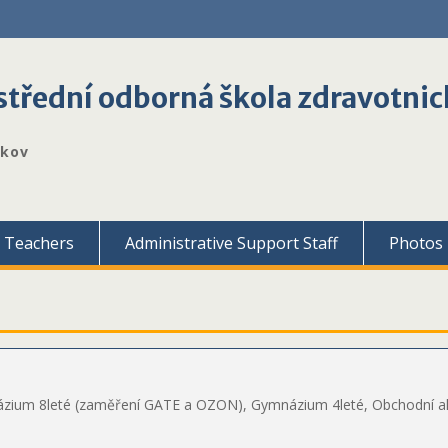
třední odborná škola zdravotnic
škov
Teachers
Administrative Support Staff
Photos
ium 8leté (zaměření GATE a OZON), Gymnázium 4leté, Obchodní akad