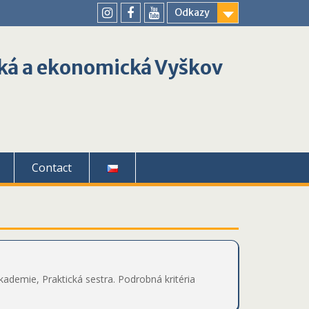
Odkazy
youtube
instagram
facebook
ká a ekonomická Vyškov
Contact
emie, Praktická sestra. Podrobná kritéria