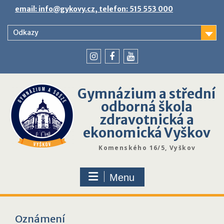
Skip
email: info@gykovy.cz, telefon: 515 553 000
to
content
Odkazy
youtube
instagram
facebook
Gymnázium a střední
odborná škola
zdravotnická a
ekonomická Vyškov
Komenského 16/5, Vyškov
Menu
Oznámení