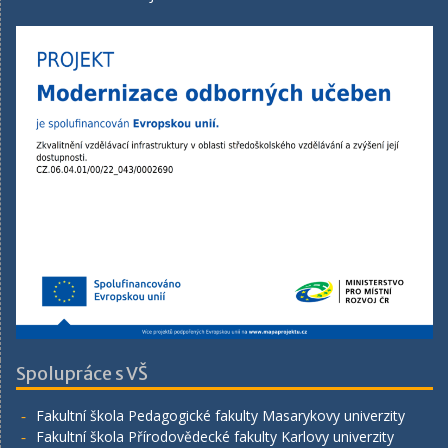
Spolupráce s VŠ
Fakultní škola Pedagogické fakulty Masarykovy univerzity
Fakultní škola Přírodovědecké fakulty Karlovy univerzity