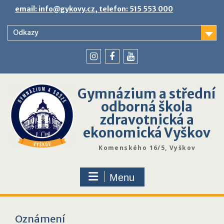
Skip
email: info@gykovy.cz, telefon: 515 553 000
to
content
Odkazy
youtube
instagram
facebook
Gymnázium a střední
odborná škola
zdravotnická a
ekonomická Vyškov
Komenského 16/5, Vyškov
Menu
Oznámení