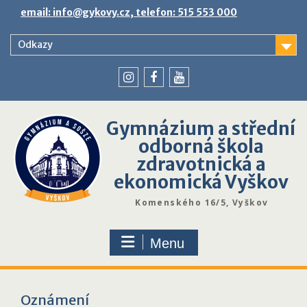
Skip
email: info@gykovy.cz, telefon: 515 553 000
to
content
Odkazy
youtube
instagram
facebook
Gymnázium a střední
odborná škola
zdravotnická a
ekonomická Vyškov
Komenského 16/5, Vyškov
Menu
Oznámení