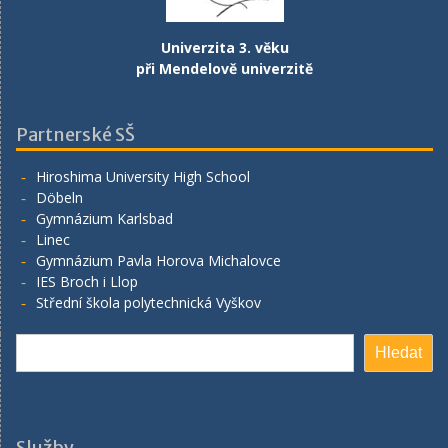
Univerzita 3. věku
při Mendelově univerzitě
Partnerské SŠ
Hiroshima University High School
Döbeln
Gymnázium Karlsbad
Linec
Gymnázium Pavla Horova Michalovce
IES Broch i Llop
Střední škola polytechnická Vyškov
Search
Hledat
Služby