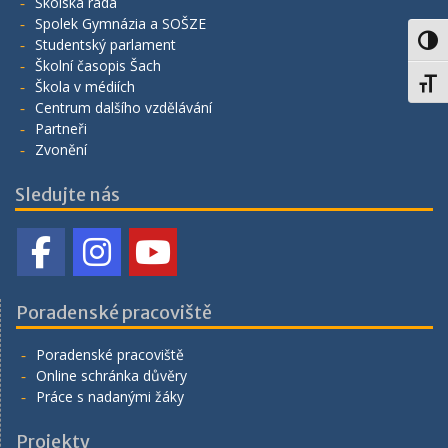
Školská rada
Spolek Gymnázia a SOŠZE
Toggl
Studentský parlament
Školní časopis Šach
Toggl
Škola v médiích
Centrum dalšího vzdělávání
Partneři
Zvonění
Sledujte nás
Poradenské pracoviště
Poradenské pracoviště
Online schránka důvěry
Práce s nadanými žáky
Projekty