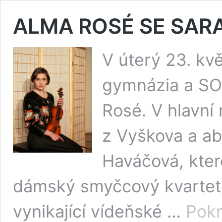
ALMA ROSÉ SE SA
V úterý 23. kvě
gymnázia a SOŠ
Rosé. V hlavní 
z Vyškova a ab
Haváčová, kter
dámský smyčcový kvartet. 
vynikající vídeňské …
Pokr